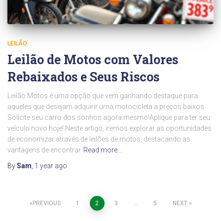
LEILÃO
Leilão de Motos com Valores
Rebaixados e Seus Riscos
Leilão Motos é uma opção que vem ganhando destaque para
aqueles que desejam adquirir uma motocicleta a preços baixos.
Solicite seu carro dos sonhos agora mesmo!Aplique para ter seu
veículo novo hoje! Neste artigo, iremos explorar as oportunidades
de economizar através de leilões de motos, destacando as
vantagens de encontrar
Read more…
By
Sam
,
1 year
ago
Posts
PREVIOUS
1
2
3
…
5
NEXT