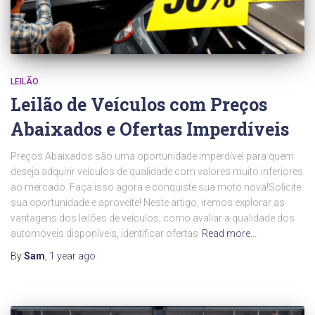
LEILÃO
Leilão de Veículos com Preços
Abaixados e Ofertas Imperdíveis
Preços Abaixados são uma oportunidade imperdível para quem
deseja adquirir veículos de qualidade com valores muito inferiores
ao mercado. Faça isso agora e conquiste sua moto nova!Solicite
sua oportunidade e aproveite! Neste artigo, iremos explorar as
vantagens dos leilões de veículos, como avaliar a qualidade dos
automóveis disponíveis, identificar ofertas
Read more…
By
Sam
,
1 year
ago