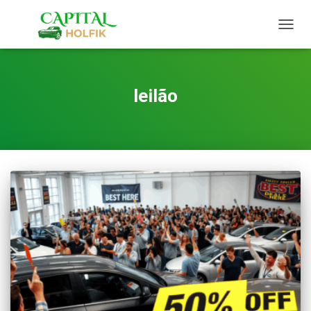
TOGG
NAVIG
leilão