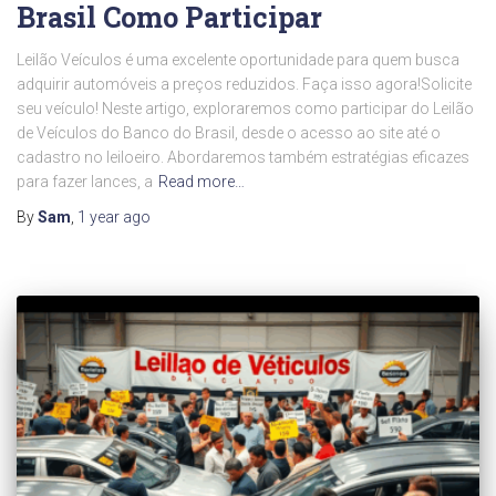
Brasil Como Participar
Leilão Veículos é uma excelente oportunidade para quem busca
adquirir automóveis a preços reduzidos. Faça isso agora!Solicite
seu veículo! Neste artigo, exploraremos como participar do Leilão
de Veículos do Banco do Brasil, desde o acesso ao site até o
cadastro no leiloeiro. Abordaremos também estratégias eficazes
para fazer lances, a
Read more…
By
Sam
,
1 year
ago