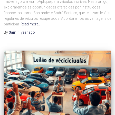
imóvel agora mesmoAplique para veículos incríveis Neste artigo,
exploraremos as oportunidades oferecidas por instituições
financeiras como Santander e Sodré Santoro, que realizam leilões
regulares de veículos recuperados. Abordaremos as vantagens de
participar
Read more…
By
Sam
,
1 year
ago