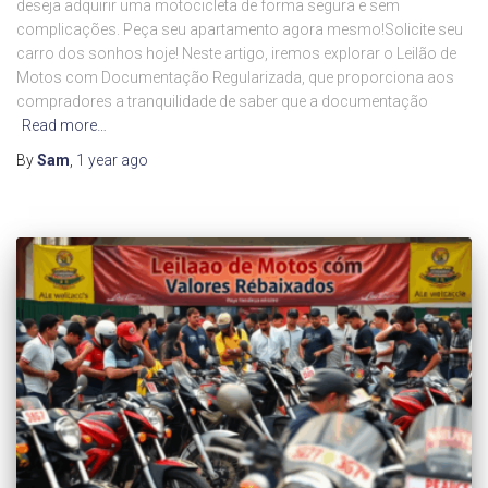
deseja adquirir uma motocicleta de forma segura e sem
complicações. Peça seu apartamento agora mesmo!Solicite seu
carro dos sonhos hoje! Neste artigo, iremos explorar o Leilão de
Motos com Documentação Regularizada, que proporciona aos
compradores a tranquilidade de saber que a documentação
Read more…
By
Sam
,
1 year
ago