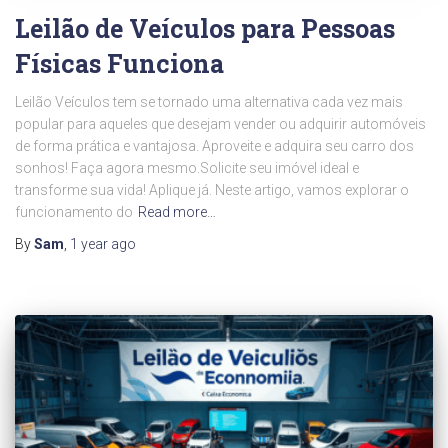
Leilão de Veículos para Pessoas
Físicas Funciona
Leilão Veículos tem se tornado uma alternativa cada vez mais
popular para aqueles que desejam vender ou adquirir automóveis
de forma prática e vantajosa. Aproveite e adquira seu carro dos
sonhos! Faça agora mesmo.Solicite seu imóvel ideal e
transforme sua vida! Aplique já. Neste artigo, vamos explorar o
funcionamento do
Read more…
By
Sam
,
1 year
ago