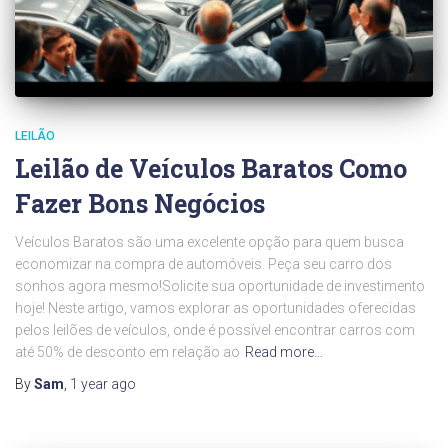
LEILÃO
Leilão de Veículos Baratos Como
Fazer Bons Negócios
Veículos Baratos são uma excelente opção para quem busca
economizar na compra de automóveis. Peça seu carro dos
sonhos agora mesmo!Solicite sua oportunidade de investimento
hoje! Neste artigo, vamos explorar as oportunidades oferecidas
pelos leilões de veículos, onde é possível encontrar carros com
até 50% de desconto em relação ao
Read more…
By
Sam
,
1 year
ago