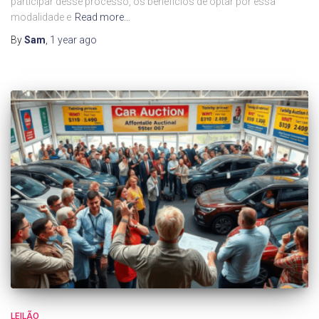
participar desse processo, os benefícios de optar por essa
modalidade e
Read more…
By
Sam
,
1 year
ago
LEILÃO