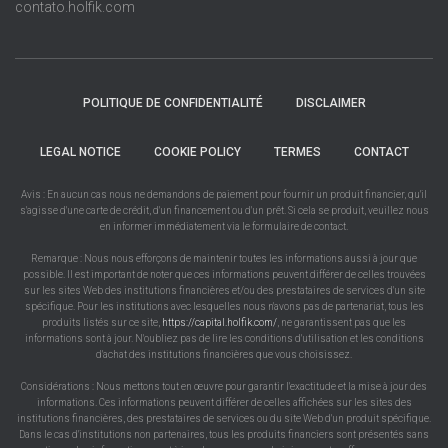
contato.holfik.com
POLITIQUE DE CONFIDENTIALITÉ
DISCLAIMER
LEGAL NOTICE
COOKIE POLICY
TERMES
CONTACT
Avis : En aucun cas nous ne demandons de paiement pour fournir un produit financier, qu'il
s'agisse d'une carte de crédit, d'un financement ou d'un prêt. Si cela se produit, veuillez nous
en informer immédiatement via le formulaire de contact.
Remarque : Nous nous efforçons de maintenir toutes les informations aussi à jour que
possible. Il est important de noter que ces informations peuvent différer de celles trouvées
sur les sites Web des institutions financières et/ou des prestataires de services d'un site
spécifique. Pour les institutions avec lesquelles nous n'avons pas de partenariat, tous les
produits listés sur ce site,
https://capital.holfik.com/
, ne garantissent pas que les
informations sont à jour. N'oubliez pas de lire les conditions d'utilisation et les conditions
d'achat des institutions financières que vous choisissez.
Considérations : Nous mettons tout en œuvre pour garantir l'exactitude et la mise à jour des
informations. Ces informations peuvent différer de celles affichées sur les sites des
institutions financières, des prestataires de services ou du site Web d'un produit spécifique.
Dans le cas d'institutions non partenaires, tous les produits financiers sont présentés sans