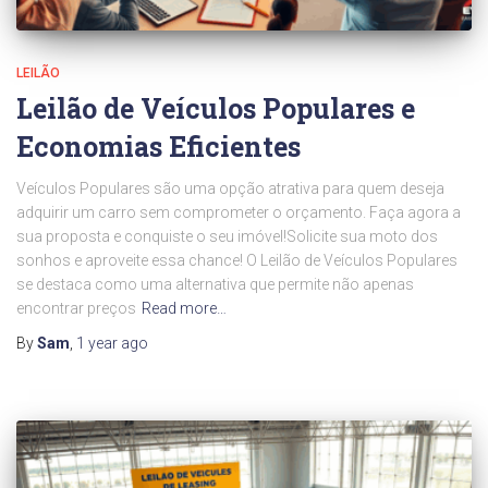
LEILÃO
Leilão de Veículos Populares e
Economias Eficientes
Veículos Populares são uma opção atrativa para quem deseja
adquirir um carro sem comprometer o orçamento. Faça agora a
sua proposta e conquiste o seu imóvel!Solicite sua moto dos
sonhos e aproveite essa chance! O Leilão de Veículos Populares
se destaca como uma alternativa que permite não apenas
encontrar preços
Read more…
By
Sam
,
1 year
ago