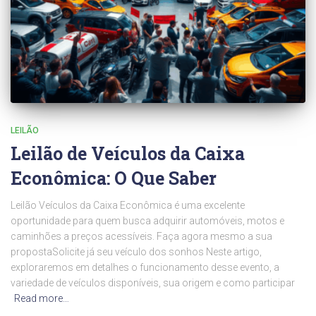
LEILÃO
Leilão de Veículos da Caixa
Econômica: O Que Saber
Leilão Veículos da Caixa Econômica é uma excelente
oportunidade para quem busca adquirir automóveis, motos e
caminhões a preços acessíveis. Faça agora mesmo a sua
propostaSolicite já seu veículo dos sonhos Neste artigo,
exploraremos em detalhes o funcionamento desse evento, a
variedade de veículos disponíveis, sua origem e como participar
Read more…