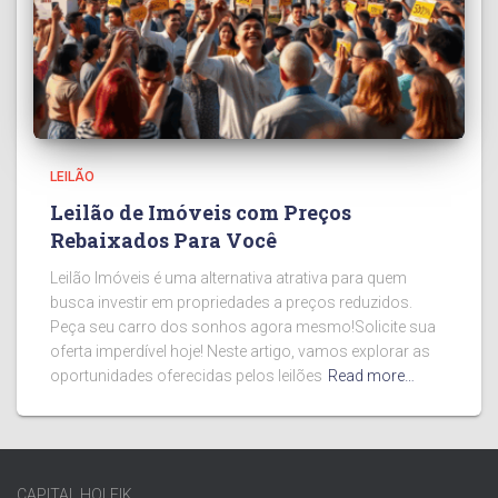
LEILÃO
Leilão de Imóveis com Preços
Rebaixados Para Você
Leilão Imóveis é uma alternativa atrativa para quem
busca investir em propriedades a preços reduzidos.
Peça seu carro dos sonhos agora mesmo!Solicite sua
oferta imperdível hoje! Neste artigo, vamos explorar as
oportunidades oferecidas pelos leilões
Read more…
CAPITAL.HOLFIK