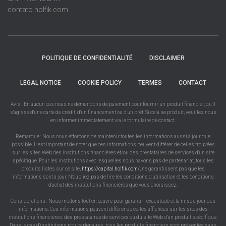
contato.holfik.com
POLITIQUE DE CONFIDENTIALITÉ
DISCLAIMER
LEGAL NOTICE
COOKIE POLICY
TERMES
CONTACT
Avis : En aucun cas nous ne demandons de paiement pour fournir un produit financier, qu'il
s'agisse d'une carte de crédit, d'un financement ou d'un prêt. Si cela se produit, veuillez nous
en informer immédiatement via le formulaire de contact.
Remarque : Nous nous efforçons de maintenir toutes les informations aussi à jour que
possible. Il est important de noter que ces informations peuvent différer de celles trouvées
sur les sites Web des institutions financières et/ou des prestataires de services d'un site
spécifique. Pour les institutions avec lesquelles nous n'avons pas de partenariat, tous les
produits listés sur ce site,
https://capital.holfik.com/
, ne garantissent pas que les
informations sont à jour. N'oubliez pas de lire les conditions d'utilisation et les conditions
d'achat des institutions financières que vous choisissez.
Considérations : Nous mettons tout en œuvre pour garantir l'exactitude et la mise à jour des
informations. Ces informations peuvent différer de celles affichées sur les sites des
institutions financières, des prestataires de services ou du site Web d'un produit spécifique.
Dans le cas d'institutions non partenaires, tous les produits financiers sont présentés sans