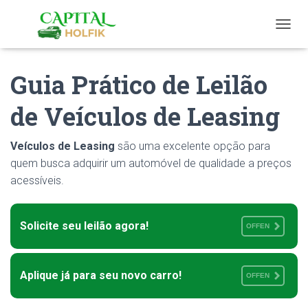
T
O
G
Guia Prático de Leilão
G
L
E
de Veículos de Leasing
N
A
V
Veículos de Leasing
são uma excelente opção para
I
quem busca adquirir um automóvel de qualidade a preços
G
A
acessíveis.
T
I
O
Solicite seu leilão agora!
OFFEN
N
Aplique já para seu novo carro!
OFFEN