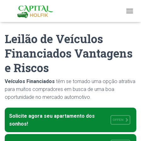
T
O
G
Leilão de Veículos
G
L
E
Financiados Vantagens
N
A
e Riscos
V
I
G
Veículos Financiados
têm se tornado uma opção atrativa
A
T
para muitos compradores em busca de uma boa
I
oportunidade no mercado automotivo.
O
N
Solicite agora seu apartamento dos
OFFEN
sonhos!