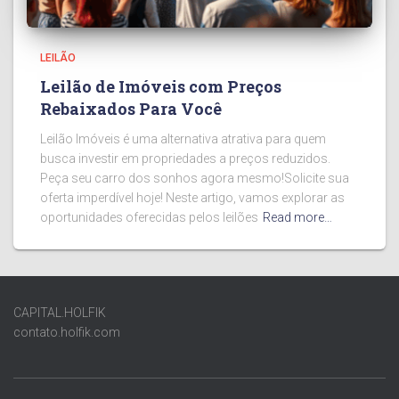
LEILÃO
Leilão de Imóveis com Preços
Rebaixados Para Você
Leilão Imóveis é uma alternativa atrativa para quem
busca investir em propriedades a preços reduzidos.
Peça seu carro dos sonhos agora mesmo!Solicite sua
oferta imperdível hoje! Neste artigo, vamos explorar as
oportunidades oferecidas pelos leilões
Read more…
CAPITAL.HOLFIK
contato.holfik.com