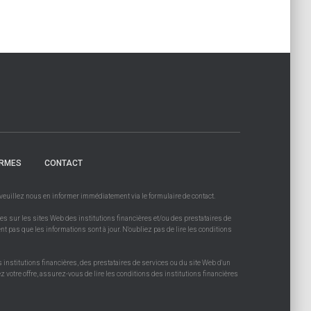
RMES
CONTACT
, veuillez nous en informer immédiatement via le formulaire de contact.
es sur les sites Web des institutions financières et/ou des prestataires de
ent pas que les informations sont à jour. N'oubliez pas de lire les conditions
s institutions financières, des prestataires de services ou du site Web d'un
 votre offre, assurez-vous de lire les conditions des institutions financières