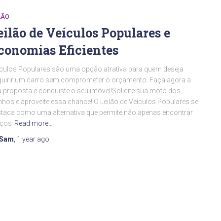
LÃO
eilão de Veículos Populares e
conomias Eficientes
culos Populares são uma opção atrativa para quem deseja
uirir um carro sem comprometer o orçamento. Faça agora a
 proposta e conquiste o seu imóvel!Solicite sua moto dos
hos e aproveite essa chance! O Leilão de Veículos Populares se
taca como uma alternativa que permite não apenas encontrar
eços
Read more…
Sam
,
1 year
ago