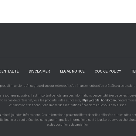
DENTIALITÉ
DISCLAIMER
LEGAL NOTICE
COOKIE POLICY
TE
uit financier, qu'il s'agisse d'une carte de crédit, d'un financement ou d'un prêt. Si cela se produit
à jour que possible. Il est important de noter que ces informations peuvent différer de celles trouvé
vons pas de partenariat, tous les produits listés sur ce site,
https://capital.holfik.com/
, ne garantiss
d'utilisation et les conditions d'achat des institutions financières que vous choisissez.
a mise à jour des informations. Ces informations peuvent différer de celles affichées sur les sites de
uits financiers sont présentés sans garantir que les informations sont à jour. Lorsque vous choisissez
et des conditions d'acquisition.