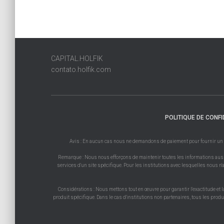
CAPITAL.HOLFIK
contato.holfik.com
POLITIQUE DE CONFI
Avis : En aucun cas nous ne demandons de paiement pour fournir un prod
Remarque : Nous nous efforçons de maintenir toutes les informations aussi 
services d'un site spécifique. Pour les institutions avec lesquelles nous n'a
Considérations : Nous mettons tout en œuvre pour garantir l'exactitude et l
produit spécifique. Dans le cas d'institutions non partenaires, tous les prod