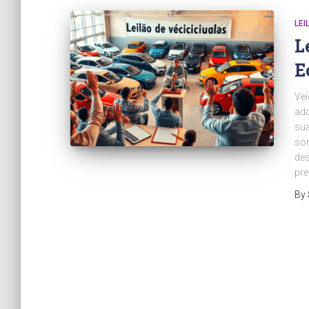
LEI
L
E
Veí
adq
sua
son
des
pr
By