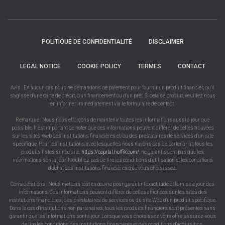
POLITIQUE DE CONFIDENTIALITÉ
DISCLAIMER
LEGAL NOTICE
COOKIE POLICY
TERMES
CONTACT
Avis : En aucun cas nous ne demandons de paiement pour fournir un produit financier, qu'il
s'agisse d'une carte de crédit, d'un financement ou d'un prêt. Si cela se produit, veuillez nous
en informer immédiatement via le formulaire de contact.
Remarque : Nous nous efforçons de maintenir toutes les informations aussi à jour que
possible. Il est important de noter que ces informations peuvent différer de celles trouvées
sur les sites Web des institutions financières et/ou des prestataires de services d'un site
spécifique. Pour les institutions avec lesquelles nous n'avons pas de partenariat, tous les
produits listés sur ce site,
https://capital.holfik.com/
, ne garantissent pas que les
informations sont à jour. N'oubliez pas de lire les conditions d'utilisation et les conditions
d'achat des institutions financières que vous choisissez.
Considérations : Nous mettons tout en œuvre pour garantir l'exactitude et la mise à jour des
informations. Ces informations peuvent différer de celles affichées sur les sites des
institutions financières, des prestataires de services ou du site Web d'un produit spécifique.
Dans le cas d'institutions non partenaires, tous les produits financiers sont présentés sans
garantir que les informations sont à jour. Lorsque vous choisissez votre offre, assurez-vous
de lire les conditions des institutions financières et des conditions d'acquisition.