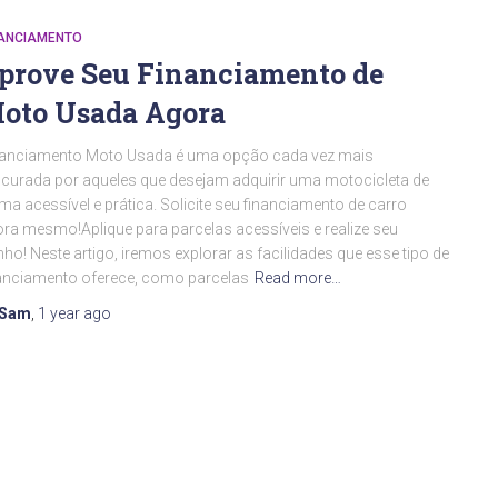
NANCIAMENTO
prove Seu Financiamento de
oto Usada Agora
nanciamento Moto Usada é uma opção cada vez mais
curada por aqueles que desejam adquirir uma motocicleta de
ma acessível e prática. Solicite seu financiamento de carro
ra mesmo!Aplique para parcelas acessíveis e realize seu
ho! Neste artigo, iremos explorar as facilidades que esse tipo de
anciamento oferece, como parcelas
Read more…
Sam
,
1 year
ago