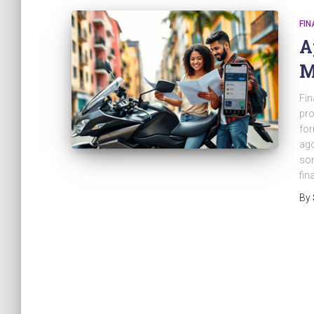
FI
A
M
Fi
pro
for
ago
son
fin
By