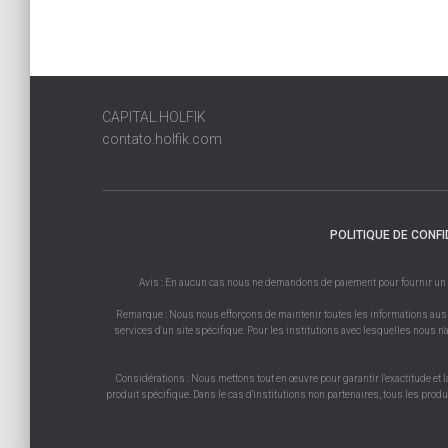
CAPITAL.HOLFIK
contato.holfik.com
POLITIQUE DE CONFI
Avis : En aucun cas nous ne demandons de paiement pour fournir un prod
Remarque : Nous nous efforçons de maintenir toutes les informations aussi 
services d'un site spécifique. Pour les institutions avec lesquelles nous n'a
Considérations : Nous mettons tout en œuvre pour garantir l'exactitude et l
produit spécifique. Dans le cas d'institutions non partenaires, tous les prod