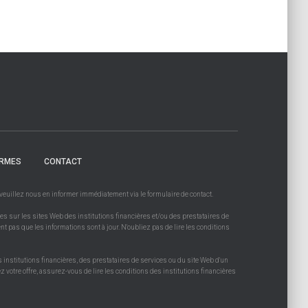
RMES
CONTACT
, veuillez nous en informer immédiatement via le formulaire de contact.
es sur les sites Web des institutions financières et/ou des prestataires de
ent pas que les informations sont à jour. N'oubliez pas de lire les conditions
s institutions financières, des prestataires de services ou du site Web d'un
 votre offre, assurez-vous de lire les conditions des institutions financières