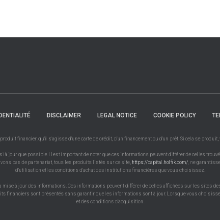
DENTIALITÉ
DISCLAIMER
LEGAL NOTICE
COOKIE POLICY
TE
uit financier, qu'il s'agisse d'une carte de crédit, d'un financement ou d'un prêt. Si cela se produit
à jour que possible. Il est important de noter que ces informations peuvent différer de celles trouvé
vons pas de partenariat, tous les produits listés sur ce site,
https://capital.holfik.com/
, ne garantiss
d'utilisation et les conditions d'achat des institutions financières que vous choisissez.
a mise à jour des informations. Ces informations peuvent différer de celles affichées sur les sites de
uits financiers sont présentés sans garantir que les informations sont à jour. Lorsque vous choisissez
et des conditions d'acquisition.