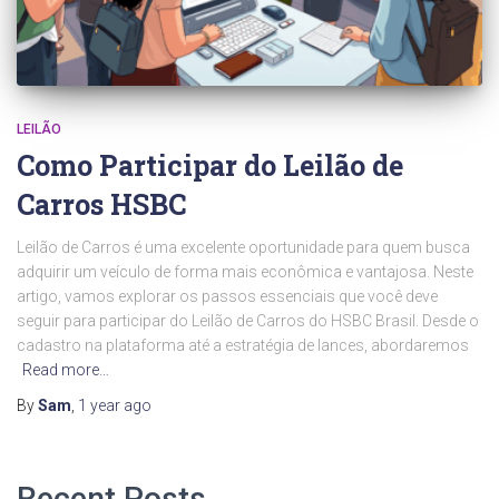
LEILÃO
Como Participar do Leilão de
Carros HSBC
Leilão de Carros é uma excelente oportunidade para quem busca
adquirir um veículo de forma mais econômica e vantajosa. Neste
artigo, vamos explorar os passos essenciais que você deve
seguir para participar do Leilão de Carros do HSBC Brasil. Desde o
cadastro na plataforma até a estratégia de lances, abordaremos
Read more…
By
Sam
,
1 year
ago
Recent Posts