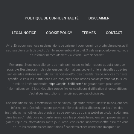
POLITIQUE DE CONFIDENTIALITÉ
DISCLAIMER
LEGAL NOTICE
COOKIE POLICY
TERMES
CONTACT
Avis : En aucun cas nous ne demandons de paiement pour fournir un produit financier, qu'il
s'agisse d'une carte de crédit, d'un financement ou d'un prêt. Si cela se produit, veuillez nous
en informer immédiatement via le formulaire de contact.
Remarque : Nous nous efforçons de maintenir toutes les informations aussi à jour que
possible. Il est important de noter que ces informations peuvent différer de celles trouvées
sur les sites Web des institutions financières et/ou des prestataires de services d'un site
spécifique. Pour les institutions avec lesquelles nous n'avons pas de partenariat, tous les
produits listés sur ce site,
https://capital.holfik.com/
, ne garantissent pas que les
informations sont à jour. N'oubliez pas de lire les conditions d'utilisation et les conditions
d'achat des institutions financières que vous choisissez.
Considérations : Nous mettons tout en œuvre pour garantir l'exactitude et la mise à jour des
informations. Ces informations peuvent différer de celles affichées sur les sites des
institutions financières, des prestataires de services ou du site Web d'un produit spécifique.
Dans le cas d'institutions non partenaires, tous les produits financiers sont présentés sans
garantir que les informations sont à jour. Lorsque vous choisissez votre offre, assurez-vous
de lire les conditions des institutions financières et des conditions d'acquisition.