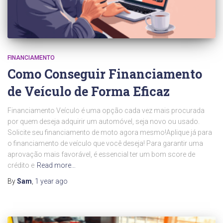
FINANCIAMENTO
Como Conseguir Financiamento
de Veículo de Forma Eficaz
Financiamento Veículo é uma opção cada vez mais procurada
por quem deseja adquirir um automóvel, seja novo ou usado.
Solicite seu financiamento de moto agora mesmo!Aplique já para
o financiamento de veículo que você deseja! Para garantir uma
aprovação mais favorável, é essencial ter um bom score de
crédito e
Read more…
By
Sam
,
1 year
ago