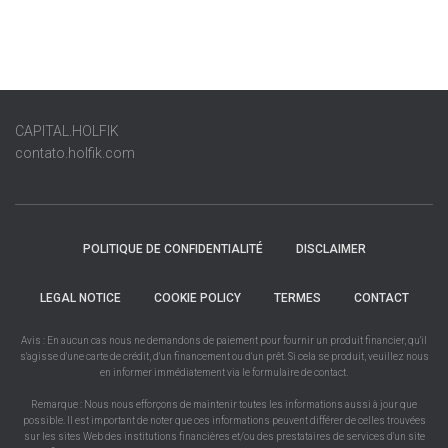
CAPITAL.HOLFIK
contato.holfik.com
POLITIQUE DE CONFIDENTIALITÉ
DISCLAIMER
LEGAL NOTICE
COOKIE POLICY
TERMES
CONTACT
Avis : En aucun cas nous ne demandons de paiement pour fournir un produit financier, qu'il
s'agisse d'une carte de crédit, d'un financement ou d'un prêt. Si cela se produit, veuillez nous
en informer immédiatement via le formulaire de contact.
Remarque : Nous nous efforçons de maintenir toutes les informations aussi à jour que
possible. Il est important de noter que ces informations peuvent différer de celles trouvées
sur les sites Web des institutions financières et/ou des prestataires de services d'un site