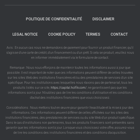
POLITIQUE DE CONFIDENTIALITÉ
DISCLAIMER
LEGAL NOTICE
COOKIE POLICY
TERMES
CONTACT
Avis : En aucun cas nous ne demandons de paiement pour fournir un produit financier, qu'il
s'agisse d'une carte de crédit, d'un financement ou d'un prêt. Si cela se produit, veuillez nous
en informer immédiatement via le formulaire de contact.
Remarque : Nous nous efforçons de maintenir toutes les informations aussi à jour que
possible. Il est important de noter que ces informations peuvent différer de celles trouvées
sur les sites Web des institutions financières et/ou des prestataires de services d'un site
spécifique. Pour les institutions avec lesquelles nous n'avons pas de partenariat, tous les
produits listés sur ce site,
https://capital.holfik.com/
, ne garantissent pas que les
informations sont à jour. N'oubliez pas de lire les conditions d'utilisation et les conditions
d'achat des institutions financières que vous choisissez.
Considérations : Nous mettons tout en œuvre pour garantir l'exactitude et la mise à jour des
informations. Ces informations peuvent différer de celles affichées sur les sites des
institutions financières, des prestataires de services ou du site Web d'un produit spécifique.
Dans le cas d'institutions non partenaires, tous les produits financiers sont présentés sans
garantir que les informations sont à jour. Lorsque vous choisissez votre offre, assurez-vous
de lire les conditions des institutions financières et des conditions d'acquisition.