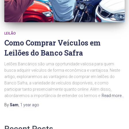
LEILÃO
Como Comprar Veículos em
Leilões do Banco Safra
Leilões Bancários são uma oportunidade valiosa para quem
busca adquirir veículos de forma econômica e vantajosa. Neste
artigo, exploraremos as vantagens de comprar em leilões do
Banco Safra, a variedade de veículos disponíveis, e como
participar tanto presencialmente quanto online. Além disso,
abordaremos a importância de entender os termos e
Read more…
By
Sam
,
1 year
ago
Recent Posts