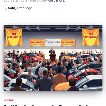
abordaremos a necessidade
Read more…
By
Sam
,
1 year
ago
LEILÃO