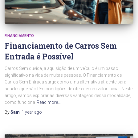
FINANCIAMENTO
Financiamento de Carros Sem
Entrada é Possível
Carros Sem dúvida, a aquisição de um veículo é um passo
significativo na vida de muitas pessoas. O Financiamento de
Carros Sem Entrada surge como uma alternativa atraente para
aqueles que não têm condições de oferecer um valor inicial. Neste
artigo, vamos explorar as diversas vantagens dessa modalidade,
como funciona
Read more…
By
Sam
,
1 year
ago