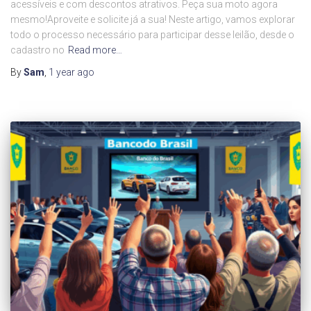
acessíveis e com descontos atrativos. Peça sua moto agora
mesmo!Aproveite e solicite já a sua! Neste artigo, vamos explorar
todo o processo necessário para participar desse leilão, desde o
cadastro no
Read more…
By
Sam
,
1 year
ago