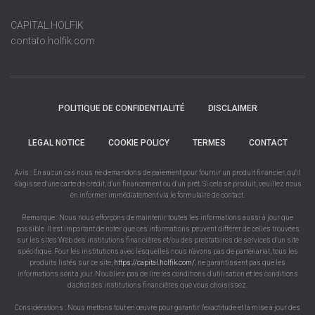
CAPITAL.HOLFIK
contato.holfik.com
POLITIQUE DE CONFIDENTIALITÉ
DISCLAIMER
LEGAL NOTICE
COOKIE POLICY
TERMES
CONTACT
Avis : En aucun cas nous ne demandons de paiement pour fournir un produit financier, qu'il
s'agisse d'une carte de crédit, d'un financement ou d'un prêt. Si cela se produit, veuillez nous
en informer immédiatement via le formulaire de contact.
Remarque : Nous nous efforçons de maintenir toutes les informations aussi à jour que
possible. Il est important de noter que ces informations peuvent différer de celles trouvées
sur les sites Web des institutions financières et/ou des prestataires de services d'un site
spécifique. Pour les institutions avec lesquelles nous n'avons pas de partenariat, tous les
produits listés sur ce site,
https://capital.holfik.com/
, ne garantissent pas que les
informations sont à jour. N'oubliez pas de lire les conditions d'utilisation et les conditions
d'achat des institutions financières que vous choisissez.
Considérations : Nous mettons tout en œuvre pour garantir l'exactitude et la mise à jour des