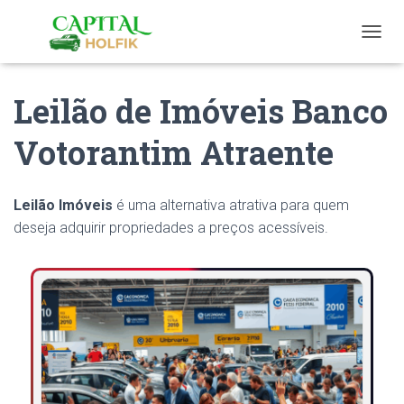
T
O
G
Leilão de Imóveis Banco
G
L
E
Votorantim Atraente
N
A
V
I
Leilão Imóveis
é uma alternativa atrativa para quem
G
deseja adquirir propriedades a preços acessíveis.
A
T
I
O
N