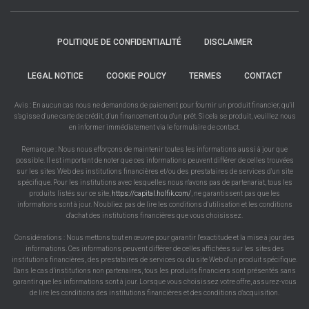
POLITIQUE DE CONFIDENTIALITÉ
DISCLAIMER
LEGAL NOTICE
COOKIE POLICY
TERMES
CONTACT
Avis : En aucun cas nous ne demandons de paiement pour fournir un produit financier, qu'il
s'agisse d'une carte de crédit, d'un financement ou d'un prêt. Si cela se produit, veuillez nous
en informer immédiatement via le formulaire de contact.
Remarque : Nous nous efforçons de maintenir toutes les informations aussi à jour que
possible. Il est important de noter que ces informations peuvent différer de celles trouvées
sur les sites Web des institutions financières et/ou des prestataires de services d'un site
spécifique. Pour les institutions avec lesquelles nous n'avons pas de partenariat, tous les
produits listés sur ce site,
https://capital.holfik.com/
, ne garantissent pas que les
informations sont à jour. N'oubliez pas de lire les conditions d'utilisation et les conditions
d'achat des institutions financières que vous choisissez.
Considérations : Nous mettons tout en œuvre pour garantir l'exactitude et la mise à jour des
informations. Ces informations peuvent différer de celles affichées sur les sites des
institutions financières, des prestataires de services ou du site Web d'un produit spécifique.
Dans le cas d'institutions non partenaires, tous les produits financiers sont présentés sans
garantir que les informations sont à jour. Lorsque vous choisissez votre offre, assurez-vous
de lire les conditions des institutions financières et des conditions d'acquisition.