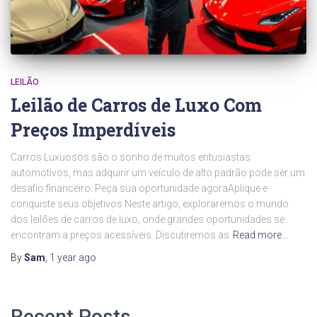
LEILÃO
Leilão de Carros de Luxo Com
Preços Imperdíveis
Carros Luxuosos são o sonho de muitos entusiastas
automotivos, mas adquirir um veículo de alto padrão pode ser um
desafio financeiro. Peça sua oportunidade agoraAplique e
conquiste seus objetivos Neste artigo, exploraremos o mundo
dos leilões de carros de luxo, onde grandes oportunidades se
encontram a preços acessíveis. Discutiremos as
Read more…
By
Sam
,
1 year
ago
Recent Posts