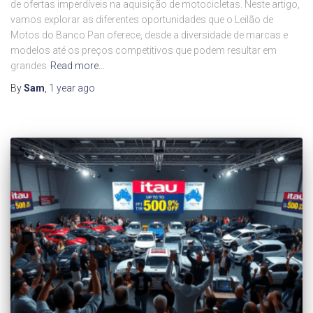
de ofertas imperdíveis na aquisição de motocicletas. Neste artigo,
vamos explorar as diferentes oportunidades que o Leilão de
Motos do Banco Pan oferece, desde a diversidade de marcas e
modelos até os preços competitivos que podem resultar em
grandes
Read more…
By
Sam
,
1 year
ago