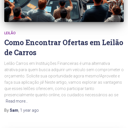
LEILÃO
Como Encontrar Ofertas em Leilão
de Carros
Leilão Carros em Instituições Financeiras é uma alternativa
atrativa para quem busca adquirir um veículo sem comprometer o
orçamento. Solicite sua oportunidade agora mesmo!Aproveite e
faça sua aplicação já! Neste artigo, vamos explorar as vantagens
que esses leilões oferecem, como participar tanto
presencialmente quanto online, os cuidados necessários ao se
Read more…
By
Sam
,
1 year
ago