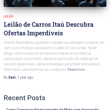
LEILÃO
Leilão de Carros Itaú Descubra
Ofertas Imperdíveis
Ofertas Imperdíveis aguardam aqueles que desejam comprar um
carro por um preço acessível no Leilão de Carros Itaú. Neste
artigo, vamos explorar as diversas etapas envolvidas na
participação desse leilão, desde a exploração do catálogo de
veículos disponíveis, até as estratégias para fazer bons lances.
Além disso, abordaremos as condições
Read more…
By
Sam
,
1 year
ago
Recent Posts
Como Conseguir Financiamento de Moto com Aprovação