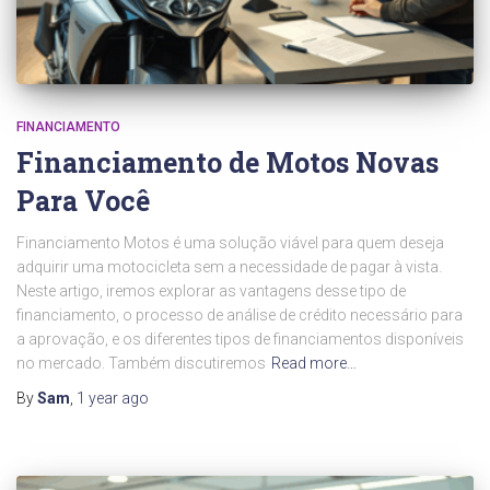
FINANCIAMENTO
Financiamento de Motos Novas
Para Você
Financiamento Motos é uma solução viável para quem deseja
adquirir uma motocicleta sem a necessidade de pagar à vista.
Neste artigo, iremos explorar as vantagens desse tipo de
financiamento, o processo de análise de crédito necessário para
a aprovação, e os diferentes tipos de financiamentos disponíveis
no mercado. Também discutiremos
Read more…
By
Sam
,
1 year
ago