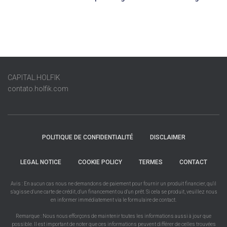
CAPITAL.HOLFIK
contato.holfik.com
POLITIQUE DE CONFIDENTIALITÉ
DISCLAIMER
LEGAL NOTICE
COOKIE POLICY
TERMES
CONTACT
Avis : En aucun cas nous ne demandons de paiement pour fournir un produit financier, qu'il
s'agisse d'une carte de crédit, d'un financement ou d'un prêt. Si cela se produit, veuillez nous
en informer immédiatement via le formulaire de contact.
Remarque : Nous nous efforçons de maintenir toutes les informations aussi à jour que
possible. Il est important de noter que ces informations peuvent différer de celles trouvées