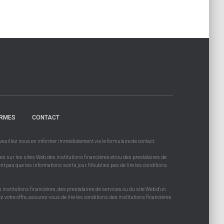
RMES
CONTACT
, veuillez nous en informer immédiatement via le formulaire de contact.
es sur les sites Web des institutions financières et/ou des prestataires de
ent pas que les informations sont à jour. N'oubliez pas de lire les conditions
s institutions financières, des prestataires de services ou du site Web d'un
 votre offre, assurez-vous de lire les conditions des institutions financières