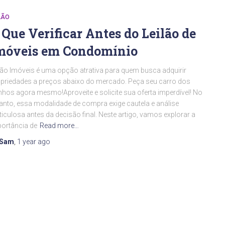
LÃO
 Que Verificar Antes do Leilão de
móveis em Condomínio
lão Imóveis é uma opção atrativa para quem busca adquirir
priedades a preços abaixo do mercado. Peça seu carro dos
hos agora mesmo!Aproveite e solicite sua oferta imperdível! No
anto, essa modalidade de compra exige cautela e análise
iculosa antes da decisão final. Neste artigo, vamos explorar a
ortância de
Read more…
Sam
,
1 year
ago