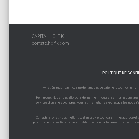
CAPITAL.HOLFIK
contato.holfik.com
POLITIQUE DE CONFI
Avis : En aucun cas nous ne demandons de paiement pour fournir un prod
Remarque : Nous nous efforçons de maintenir toutes les informations aussi 
services d'un site spécifique. Pour les institutions avec lesquelles nous n'a
Considérations : Nous mettons tout en œuvre pour garantir l'exactitude et l
produit spécifique. Dans le cas d'institutions non partenaires, tous les prod