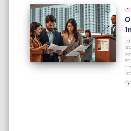
LEI
O
I
Lei
pro
son
ent
met
imp
By