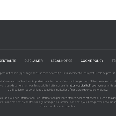
DENTIALITÉ
DISCLAIMER
LEGAL NOTICE
COOKIE POLICY
TE
uit financier, qu'il s'agisse d'une carte de crédit, d'un financement ou d'un prêt. Si cela se produit
à jour que possible. Il est important de noter que ces informations peuvent différer de celles trouvé
vons pas de partenariat, tous les produits listés sur ce site,
https://capital.holfik.com/
, ne garantiss
d'utilisation et les conditions d'achat des institutions financières que vous choisissez.
a mise à jour des informations. Ces informations peuvent différer de celles affichées sur les sites de
uits financiers sont présentés sans garantir que les informations sont à jour. Lorsque vous choisissez
et des conditions d'acquisition.