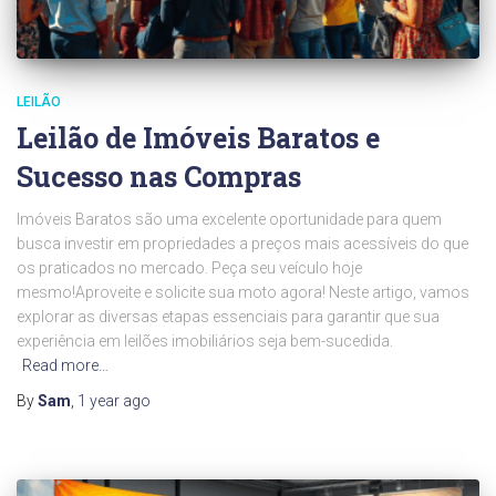
LEILÃO
Leilão de Imóveis Baratos e
Sucesso nas Compras
Imóveis Baratos são uma excelente oportunidade para quem
busca investir em propriedades a preços mais acessíveis do que
os praticados no mercado. Peça seu veículo hoje
mesmo!Aproveite e solicite sua moto agora! Neste artigo, vamos
explorar as diversas etapas essenciais para garantir que sua
experiência em leilões imobiliários seja bem-sucedida.
Read more…
By
Sam
,
1 year
ago