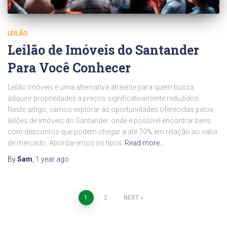
LEILÃO
Leilão de Imóveis do Santander
Para Você Conhecer
Leilão Imóveis é uma alternativa atraente para quem busca
adquirir propriedades a preços significativamente reduzidos.
Neste artigo, vamos explorar as oportunidades oferecidas pelos
leilões de imóveis do Santander, onde é possível encontrar bens
com descontos que podem chegar a até 70% em relação ao valor
de mercado. Abordaremos os tipos
Read more…
By
Sam
,
1 year
ago
Posts
1
2
NEXT
pagination