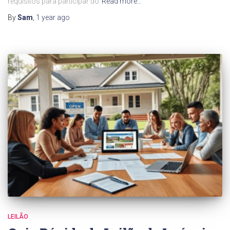
requisitos para participar do
Read more…
By
Sam
,
1 year
ago
LEILÃO