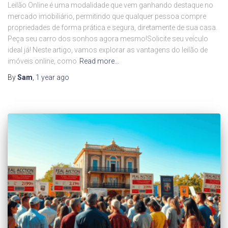
Leilão Online é uma modalidade que vem ganhando destaque no
mercado imobiliário, permitindo que qualquer pessoa compre
propriedades de forma prática e segura, diretamente de sua casa.
Peça seu carro dos sonhos agora mesmo!Solicite seu veículo
ideal já! Neste artigo, vamos explorar as vantagens do leilão de
imóveis online, como
Read more…
By
Sam
,
1 year
ago