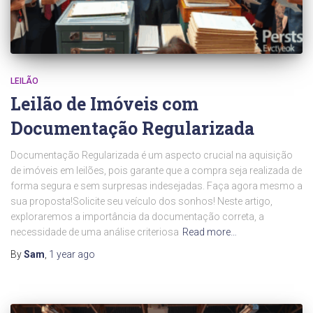
LEILÃO
Leilão de Imóveis com
Documentação Regularizada
Documentação Regularizada é um aspecto crucial na aquisição
de imóveis em leilões, pois garante que a compra seja realizada de
forma segura e sem surpresas indesejadas. Faça agora mesmo a
sua proposta!Solicite seu veículo dos sonhos! Neste artigo,
exploraremos a importância da documentação correta, a
necessidade de uma análise criteriosa
Read more…
By
Sam
,
1 year
ago