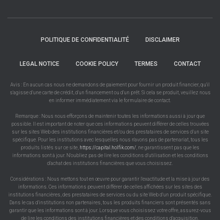
POLITIQUE DE CONFIDENTIALITÉ
DISCLAIMER
LEGAL NOTICE
COOKIE POLICY
TERMES
CONTACT
Avis : En aucun cas nous ne demandons de paiement pour fournir un produit financier, qu'il
s'agisse d'une carte de crédit, d'un financement ou d'un prêt. Si cela se produit, veuillez nous
en informer immédiatement via le formulaire de contact.
Remarque : Nous nous efforçons de maintenir toutes les informations aussi à jour que
possible. Il est important de noter que ces informations peuvent différer de celles trouvées
sur les sites Web des institutions financières et/ou des prestataires de services d'un site
spécifique. Pour les institutions avec lesquelles nous n'avons pas de partenariat, tous les
produits listés sur ce site,
https://capital.holfik.com/
, ne garantissent pas que les
informations sont à jour. N'oubliez pas de lire les conditions d'utilisation et les conditions
d'achat des institutions financières que vous choisissez.
Considérations : Nous mettons tout en œuvre pour garantir l'exactitude et la mise à jour des
informations. Ces informations peuvent différer de celles affichées sur les sites des
institutions financières, des prestataires de services ou du site Web d'un produit spécifique.
Dans le cas d'institutions non partenaires, tous les produits financiers sont présentés sans
garantir que les informations sont à jour. Lorsque vous choisissez votre offre, assurez-vous
de lire les conditions des institutions financières et des conditions d'acquisition.