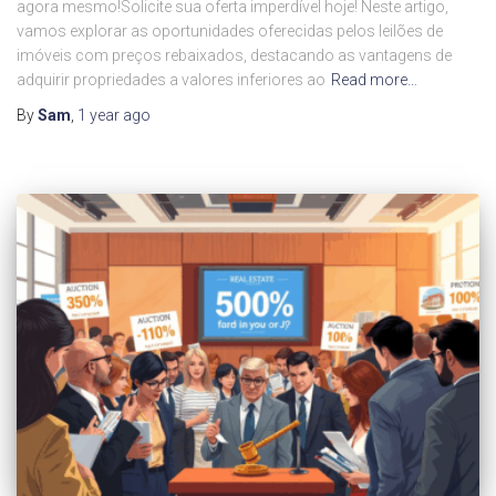
agora mesmo!Solicite sua oferta imperdível hoje! Neste artigo,
vamos explorar as oportunidades oferecidas pelos leilões de
imóveis com preços rebaixados, destacando as vantagens de
adquirir propriedades a valores inferiores ao
Read more…
By
Sam
,
1 year
ago