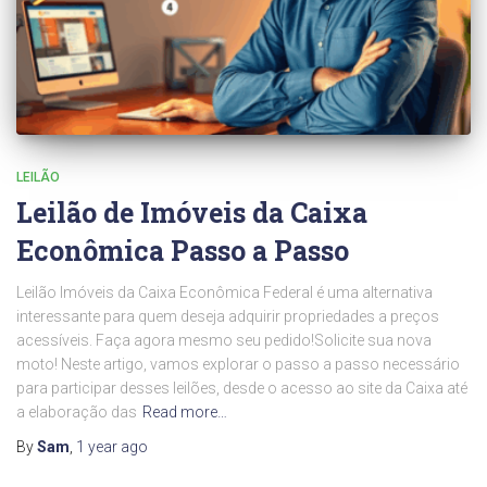
LEILÃO
Leilão de Imóveis da Caixa
Econômica Passo a Passo
Leilão Imóveis da Caixa Econômica Federal é uma alternativa
interessante para quem deseja adquirir propriedades a preços
acessíveis. Faça agora mesmo seu pedido!Solicite sua nova
moto! Neste artigo, vamos explorar o passo a passo necessário
para participar desses leilões, desde o acesso ao site da Caixa até
a elaboração das
Read more…
By
Sam
,
1 year
ago