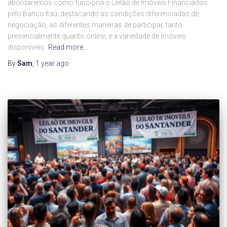
abordaremos como funciona o Leilão de Imóveis Financiados
pelo Banco Itaú, destacando as condições diferenciadas de
negociação, as diferentes maneiras de participar, tanto
presencialmente quanto online, e a variedade de imóveis
disponíveis.
Read more…
By
Sam
,
1 year
ago