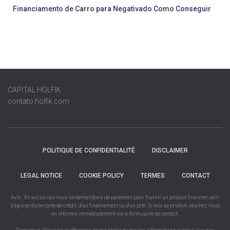
Financiamento de Carro para Negativado Como Conseguir
CAPITAL.HOLFIK
contato.holfik.com
POLITIQUE DE CONFIDENTIALITÉ
DISCLAIMER
LEGAL NOTICE
COOKIE POLICY
TERMES
CONTACT
Avis : En aucun cas nous ne demandons de paiement pour fournir un produit financier, qu'il
s'agisse d'une carte de crédit, d'un financement ou d'un prêt. Si cela se produit, veuillez nous
en informer immédiatement via le formulaire de contact.