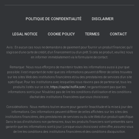
POLITIQUE DE CONFIDENTIALITÉ
DISCLAIMER
LEGAL NOTICE
COOKIE POLICY
TERMES
CONTACT
Avis : En aucun cas nous ne demandons de paiement pour fournir un produit financier, qu'il
s'agisse d'une carte de crédit, d'un financement ou d'un prêt. Si cela se produit, veuillez nous
en informer immédiatement via le formulaire de contact.
Remarque : Nous nous efforçons de maintenir toutes les informations aussi à jour que
possible. Il est important de noter que ces informations peuvent différer de celles trouvées
sur les sites Web des institutions financières et/ou des prestataires de services d'un site
spécifique. Pour les institutions avec lesquelles nous n'avons pas de partenariat, tous les
produits listés sur ce site,
https://capital.holfik.com/
, ne garantissent pas que les
informations sont à jour. N'oubliez pas de lire les conditions d'utilisation et les conditions
d'achat des institutions financières que vous choisissez.
Considérations : Nous mettons tout en œuvre pour garantir l'exactitude et la mise à jour des
informations. Ces informations peuvent différer de celles affichées sur les sites des
institutions financières, des prestataires de services ou du site Web d'un produit spécifique.
Dans le cas d'institutions non partenaires, tous les produits financiers sont présentés sans
garantir que les informations sont à jour. Lorsque vous choisissez votre offre, assurez-vous
de lire les conditions des institutions financières et des conditions d'acquisition.