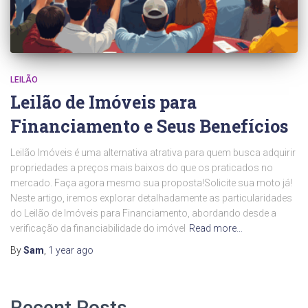
LEILÃO
Leilão de Imóveis para
Financiamento e Seus Benefícios
Leilão Imóveis é uma alternativa atrativa para quem busca adquirir
propriedades a preços mais baixos do que os praticados no
mercado. Faça agora mesmo sua proposta!Solicite sua moto já!
Neste artigo, iremos explorar detalhadamente as particularidades
do Leilão de Imóveis para Financiamento, abordando desde a
verificação da financiabilidade do imóvel
Read more…
By
Sam
,
1 year
ago
Recent Posts