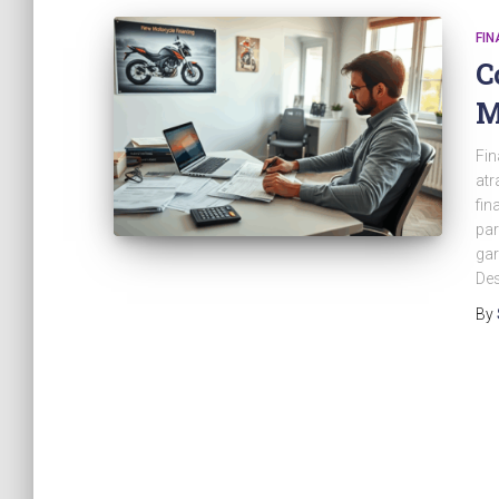
FI
C
M
Fi
atr
fin
par
gar
Des
By