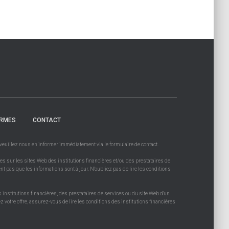
RMES
CONTACT
, veuillez nous en informer immédiatement via le formulaire de contact.
es sur les sites Web des institutions financières et/ou des prestataires de
ent pas que les informations sont à jour. N'oubliez pas de lire les conditions
s institutions financières, des prestataires de services ou du site Web d'un
 votre offre, assurez-vous de lire les conditions des institutions financières