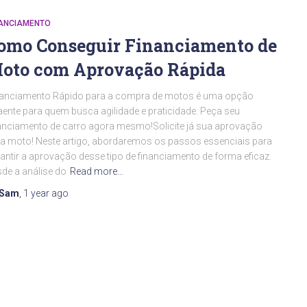
NANCIAMENTO
omo Conseguir Financiamento de
oto com Aprovação Rápida
nanciamento Rápido para a compra de motos é uma opção
aente para quem busca agilidade e praticidade. Peça seu
anciamento de carro agora mesmo!Solicite já sua aprovação
a moto! Neste artigo, abordaremos os passos essenciais para
antir a aprovação desse tipo de financiamento de forma eficaz.
de a análise do
Read more…
Sam
,
1 year
ago