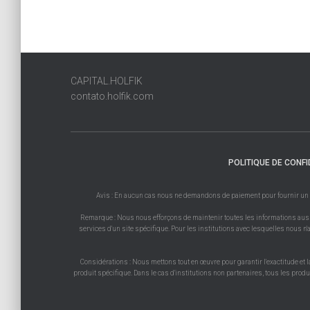
CAPITAL.HOLFIK
contato.holfik.com
POLITIQUE DE CONFI
Avis : En aucun cas nous ne demandons de paiement pour fournir un prod
Remarque : Nous nous efforçons de maintenir toutes les informations aussi 
services d'un site spécifique. Pour les institutions avec lesquelles nous n'a
Considérations : Nous mettons tout en œuvre pour garantir l'exactitude et l
produit spécifique. Dans le cas d'institutions non partenaires, tous les prod