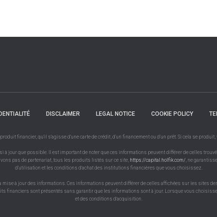
DENTIALITÉ
DISCLAIMER
LEGAL NOTICE
COOKIE POLICY
TE
uit financier, qu'il s'agisse d'une carte de crédit, d'un financement ou d'un prêt. Si cela se produit
à jour que possible. Il est important de noter que ces informations peuvent différer de celles trouvé
vons pas de partenariat, tous les produits listés sur ce site,
https://capital.holfik.com/
, ne garantiss
d'utilisation et les conditions d'achat des institutions financières que vous choisissez.
a mise à jour des informations. Ces informations peuvent différer de celles affichées sur les sites de
uits financiers sont présentés sans garantir que les informations sont à jour. Lorsque vous choisissez
et des conditions d'acquisition.