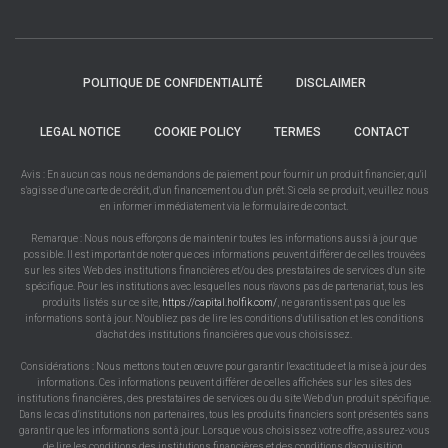
POLITIQUE DE CONFIDENTIALITÉ
DISCLAIMER
LEGAL NOTICE
COOKIE POLICY
TERMES
CONTACT
Avis : En aucun cas nous ne demandons de paiement pour fournir un produit financier, qu'il
s'agisse d'une carte de crédit, d'un financement ou d'un prêt. Si cela se produit, veuillez nous
en informer immédiatement via le formulaire de contact.
Remarque : Nous nous efforçons de maintenir toutes les informations aussi à jour que
possible. Il est important de noter que ces informations peuvent différer de celles trouvées
sur les sites Web des institutions financières et/ou des prestataires de services d'un site
spécifique. Pour les institutions avec lesquelles nous n'avons pas de partenariat, tous les
produits listés sur ce site,
https://capital.holfik.com/
, ne garantissent pas que les
informations sont à jour. N'oubliez pas de lire les conditions d'utilisation et les conditions
d'achat des institutions financières que vous choisissez.
Considérations : Nous mettons tout en œuvre pour garantir l'exactitude et la mise à jour des
informations. Ces informations peuvent différer de celles affichées sur les sites des
institutions financières, des prestataires de services ou du site Web d'un produit spécifique.
Dans le cas d'institutions non partenaires, tous les produits financiers sont présentés sans
garantir que les informations sont à jour. Lorsque vous choisissez votre offre, assurez-vous
de lire les conditions des institutions financières et des conditions d'acquisition.