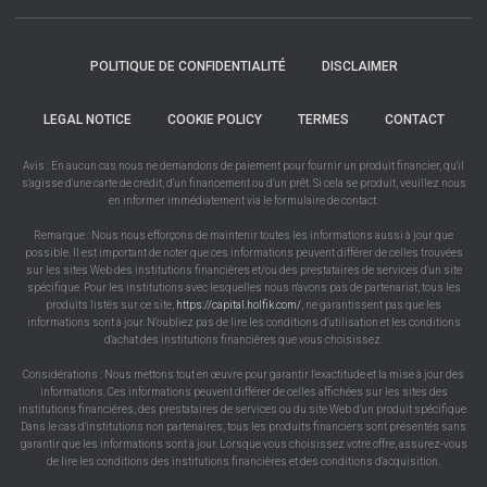
POLITIQUE DE CONFIDENTIALITÉ
DISCLAIMER
LEGAL NOTICE
COOKIE POLICY
TERMES
CONTACT
Avis : En aucun cas nous ne demandons de paiement pour fournir un produit financier, qu'il
s'agisse d'une carte de crédit, d'un financement ou d'un prêt. Si cela se produit, veuillez nous
en informer immédiatement via le formulaire de contact.
Remarque : Nous nous efforçons de maintenir toutes les informations aussi à jour que
possible. Il est important de noter que ces informations peuvent différer de celles trouvées
sur les sites Web des institutions financières et/ou des prestataires de services d'un site
spécifique. Pour les institutions avec lesquelles nous n'avons pas de partenariat, tous les
produits listés sur ce site,
https://capital.holfik.com/
, ne garantissent pas que les
informations sont à jour. N'oubliez pas de lire les conditions d'utilisation et les conditions
d'achat des institutions financières que vous choisissez.
Considérations : Nous mettons tout en œuvre pour garantir l'exactitude et la mise à jour des
informations. Ces informations peuvent différer de celles affichées sur les sites des
institutions financières, des prestataires de services ou du site Web d'un produit spécifique.
Dans le cas d'institutions non partenaires, tous les produits financiers sont présentés sans
garantir que les informations sont à jour. Lorsque vous choisissez votre offre, assurez-vous
de lire les conditions des institutions financières et des conditions d'acquisition.