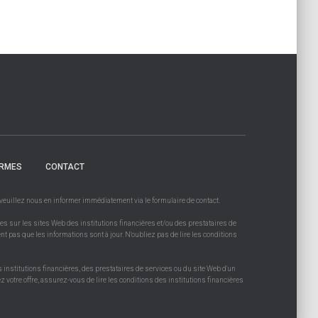
RMES
CONTACT
, veuillez nous en informer immédiatement via le formulaire de contact.
es sur les sites Web des institutions financières et/ou des prestataires de
ent pas que les informations sont à jour. N'oubliez pas de lire les conditions
s institutions financières, des prestataires de services ou du site Web d'un
 votre offre, assurez-vous de lire les conditions des institutions financières