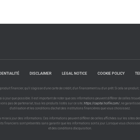
DENTIALITÉ
DISCLAIMER
LEGAL NOTICE
COOKIE POLICY
TE
uit financier, qu'il s'agisse d'une carte de crédit, d'un financement ou d'un prêt. Si cela se produit
à jour que possible. Il est important de noter que ces informations peuvent différer de celles trouvé
vons pas de partenariat, tous les produits listés sur ce site,
https://capital.holfik.com/
, ne garantiss
d'utilisation et les conditions d'achat des institutions financières que vous choisissez.
a mise à jour des informations. Ces informations peuvent différer de celles affichées sur les sites de
uits financiers sont présentés sans garantir que les informations sont à jour. Lorsque vous choisissez
et des conditions d'acquisition.