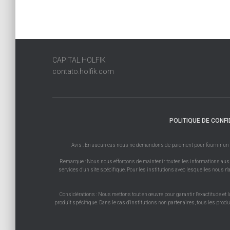
CAPITAL.HOLFIK
contato.holfik.com
POLITIQUE DE CONFI
Avis : En aucun cas nous ne demandons de paiement pour fournir un prod
Remarque : Nous nous efforçons de maintenir toutes les informations aussi 
services d'un site spécifique. Pour les institutions avec lesquelles nous n'a
Considérations : Nous mettons tout en œuvre pour garantir l'exactitude et l
produit spécifique. Dans le cas d'institutions non partenaires, tous les prod