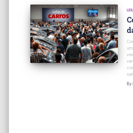
LEI
C
d
Com
uma
veí
van
cor
sat
By