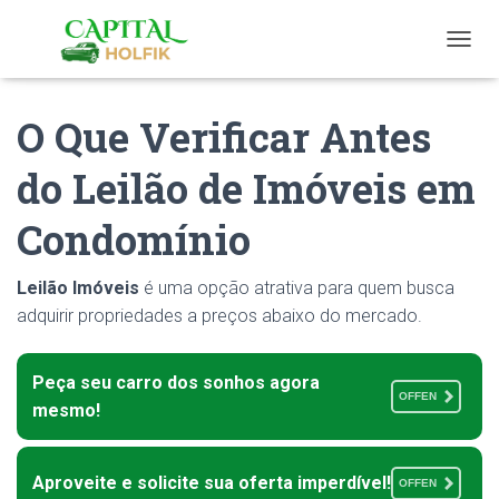
T
O
G
O Que Verificar Antes
G
L
E
do Leilão de Imóveis em
N
A
Condomínio
V
I
G
Leilão Imóveis
é uma opção atrativa para quem busca
A
T
adquirir propriedades a preços abaixo do mercado.
I
O
N
Peça seu carro dos sonhos agora
OFFEN
mesmo!
Aproveite e solicite sua oferta imperdível!
OFFEN