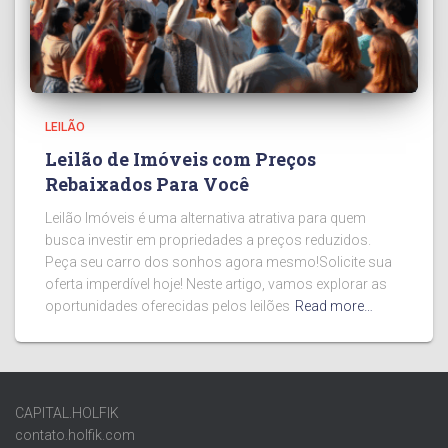
LEILÃO
Leilão de Imóveis com Preços
Rebaixados Para Você
Leilão Imóveis é uma alternativa atrativa para quem
busca investir em propriedades a preços reduzidos.
Peça seu carro dos sonhos agora mesmo!Solicite sua
oferta imperdível hoje! Neste artigo, vamos explorar as
oportunidades oferecidas pelos leilões
Read more…
CAPITAL.HOLFIK
contato.holfik.com