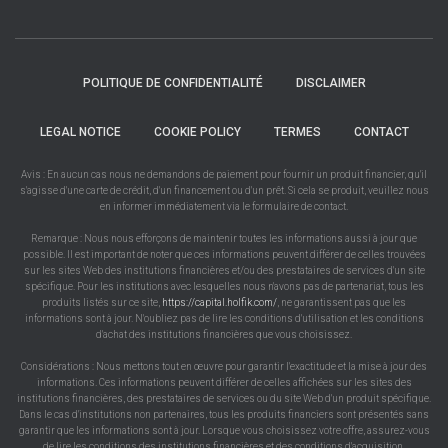
POLITIQUE DE CONFIDENTIALITÉ
DISCLAIMER
LEGAL NOTICE
COOKIE POLICY
TERMES
CONTACT
Avis : En aucun cas nous ne demandons de paiement pour fournir un produit financier, qu'il
s'agisse d'une carte de crédit, d'un financement ou d'un prêt. Si cela se produit, veuillez nous
en informer immédiatement via le formulaire de contact.
Remarque : Nous nous efforçons de maintenir toutes les informations aussi à jour que
possible. Il est important de noter que ces informations peuvent différer de celles trouvées
sur les sites Web des institutions financières et/ou des prestataires de services d'un site
spécifique. Pour les institutions avec lesquelles nous n'avons pas de partenariat, tous les
produits listés sur ce site,
https://capital.holfik.com/
, ne garantissent pas que les
informations sont à jour. N'oubliez pas de lire les conditions d'utilisation et les conditions
d'achat des institutions financières que vous choisissez.
Considérations : Nous mettons tout en œuvre pour garantir l'exactitude et la mise à jour des
informations. Ces informations peuvent différer de celles affichées sur les sites des
institutions financières, des prestataires de services ou du site Web d'un produit spécifique.
Dans le cas d'institutions non partenaires, tous les produits financiers sont présentés sans
garantir que les informations sont à jour. Lorsque vous choisissez votre offre, assurez-vous
de lire les conditions des institutions financières et des conditions d'acquisition.