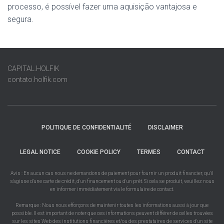
processo, é possível fazer uma aquisição vantajosa e
segura.
CAPITAL.HOLFIK
contato.holfik.com
POLITIQUE DE CONFIDENTIALITÉ
DISCLAIMER
LEGAL NOTICE
COOKIE POLICY
TERMES
CONTACT
Avis : En aucun cas nous ne demandons de paiement pour fournir un produit financier, qu'il
s'agisse d'une carte de crédit, d'un financement ou d'un prêt. Si cela se produit, veuillez nous
en informer immédiatement via le formulaire de contact.
Remarque : Nous nous efforçons de maintenir toutes les informations aussi à jour que
possible. Il est important de noter que ces informations peuvent différer de celles trouvées
sur les sites Web des institutions financières et/ou des prestataires de services d'un site