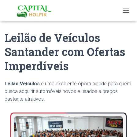
T
O
G
Leilão de Veículos
G
L
E
Santander com Ofertas
N
A
Imperdíveis
V
I
G
A
Leilão Veículos
é uma excelente oportunidade para quem
T
busca adquirir automóveis novos e usados a preços
I
O
bastante atrativos.
N