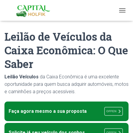
T
O
G
Leilão de Veículos da
G
L
E
Caixa Econômica: O Que
N
A
Saber
V
I
G
Leilão Veículos
da Caixa Econômica é uma excelente
A
T
oportunidade para quem busca adquirir automóveis, motos
I
e caminhões a preços acessíveis.
O
N
Faça agora mesmo a sua proposta
OFFEN
Solicite já seu veículo dos sonhos
OFFEN