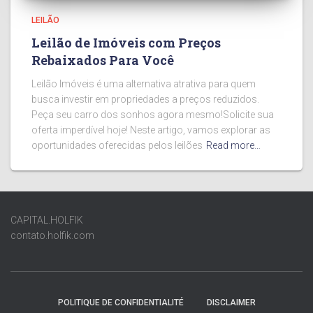
LEILÃO
Leilão de Imóveis com Preços
Rebaixados Para Você
Leilão Imóveis é uma alternativa atrativa para quem
busca investir em propriedades a preços reduzidos.
Peça seu carro dos sonhos agora mesmo!Solicite sua
oferta imperdível hoje! Neste artigo, vamos explorar as
oportunidades oferecidas pelos leilões
Read more…
CAPITAL.HOLFIK
contato.holfik.com
POLITIQUE DE CONFIDENTIALITÉ
DISCLAIMER