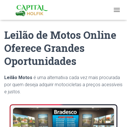
T
O
G
Leilão de Motos Online
G
L
E
Oferece Grandes
N
A
Oportunidades
V
I
G
A
Leilão Motos
é uma alternativa cada vez mais procurada
T
por quem deseja adquirir motocicletas a preços acessíveis
I
O
e justos.
N