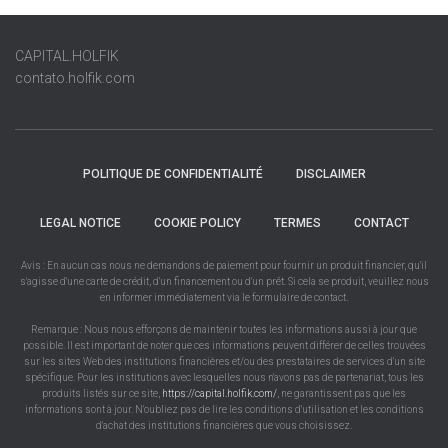
CAPITAL.HOLFIK
contato.holfik.com
POLITIQUE DE CONFIDENTIALITÉ
DISCLAIMER
LEGAL NOTICE
COOKIE POLICY
TERMES
CONTACT
Avis : En aucun cas nous ne demandons de paiement pour fournir un produit financier, qu'il
s'agisse d'une carte de crédit, d'un financement ou d'un prêt. Si cela se produit, veuillez nous
en informer immédiatement via le formulaire de contact.
Remarque : Nous nous efforçons de maintenir toutes les informations aussi à jour que
possible. Il est important de noter que ces informations peuvent différer de celles trouvées
sur les sites Web des institutions financières et/ou des prestataires de services d'un site
spécifique. Pour les institutions avec lesquelles nous n'avons pas de partenariat, tous les
produits listés sur ce site,
https://capital.holfik.com/
, ne garantissent pas que les
informations sont à jour. N'oubliez pas de lire les conditions d'utilisation et les conditions
d'achat des institutions financières que vous choisissez.