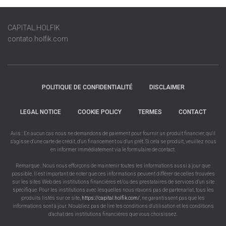
CAPITAL.HOLFIK
contato.holfik.com
POLITIQUE DE CONFIDENTIALITÉ
DISCLAIMER
LEGAL NOTICE
COOKIE POLICY
TERMES
CONTACT
Avis : En aucun cas nous ne demandons de paiement pour fournir un produit financier, qu'il
s'agisse d'une carte de crédit, d'un financement ou d'un prêt. Si cela se produit, veuillez nous
en informer immédiatement via le formulaire de contact.
Remarque : Nous nous efforçons de maintenir toutes les informations aussi à jour que
possible. Il est important de noter que ces informations peuvent différer de celles trouvées
sur les sites Web des institutions financières et/ou des prestataires de services d'un site
spécifique. Pour les institutions avec lesquelles nous n'avons pas de partenariat, tous les
produits listés sur ce site,
https://capital.holfik.com/
, ne garantissent pas que les
informations sont à jour. N'oubliez pas de lire les conditions d'utilisation et les conditions
d'achat des institutions financières que vous choisissez.