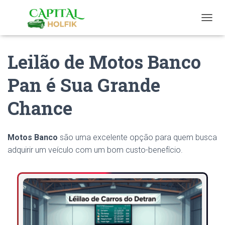
T
O
G
Leilão de Motos Banco
G
L
E
Pan é Sua Grande
N
A
Chance
V
I
G
A
Motos Banco
são uma excelente opção para quem busca
T
adquirir um veículo com um bom custo-benefício.
I
O
N