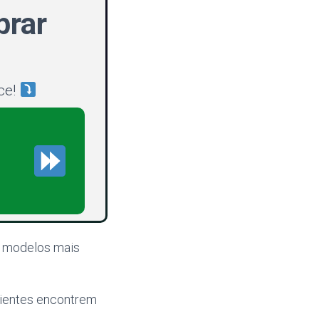
rar
ce!
s modelos mais
erientes encontrem