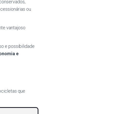
 conservados,
ncessionárias ou
te vantajoso
o e possibilidade
onomia e
ocicletas que