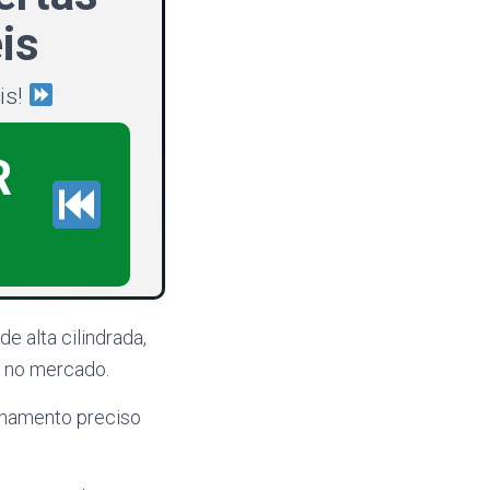
is
is!
R
e alta cilindrada,
 no mercado.
lhamento preciso