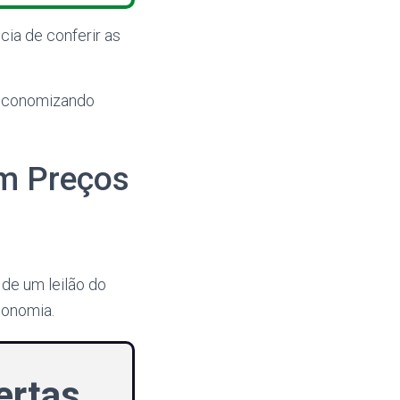
cia de conferir as
 economizando
m Preços
de um leilão do
onomia.
ertas