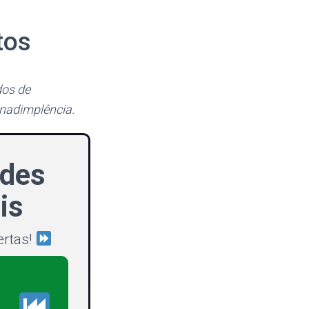
tos
dos de
nadimplência.
ades
is
ertas!