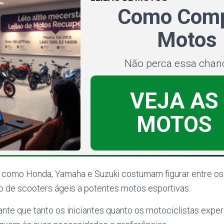
Como Comp
Motos
Não perca essa chan
VEJA AS
MOTOS
como Honda, Yamaha e Suzuki costumam figurar entre o
o de scooters ágeis a potentes motos esportivas.
ante que tanto os iniciantes quanto os motociclistas exp