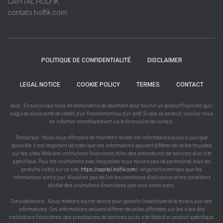
CAPITAL.HOLFIK
contato.holfik.com
POLITIQUE DE CONFIDENTIALITÉ
DISCLAIMER
LEGAL NOTICE
COOKIE POLICY
TERMES
CONTACT
Avis : En aucun cas nous ne demandons de paiement pour fournir un produit financier, qu'il
s'agisse d'une carte de crédit, d'un financement ou d'un prêt. Si cela se produit, veuillez nous
en informer immédiatement via le formulaire de contact.
Remarque : Nous nous efforçons de maintenir toutes les informations aussi à jour que
possible. Il est important de noter que ces informations peuvent différer de celles trouvées
sur les sites Web des institutions financières et/ou des prestataires de services d'un site
spécifique. Pour les institutions avec lesquelles nous n'avons pas de partenariat, tous les
produits listés sur ce site,
https://capital.holfik.com/
, ne garantissent pas que les
informations sont à jour. N'oubliez pas de lire les conditions d'utilisation et les conditions
d'achat des institutions financières que vous choisissez.
Considérations : Nous mettons tout en œuvre pour garantir l'exactitude et la mise à jour des
informations. Ces informations peuvent différer de celles affichées sur les sites des
institutions financières, des prestataires de services ou du site Web d'un produit spécifique.