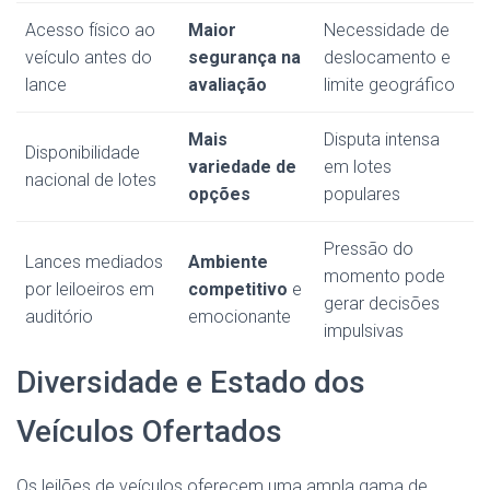
Acesso físico ao
Maior
Necessidade de
veículo antes do
segurança na
deslocamento e
lance
avaliação
limite geográfico
Mais
Disputa intensa
Disponibilidade
variedade de
em lotes
nacional de lotes
opções
populares
Pressão do
Lances mediados
Ambiente
momento pode
por leiloeiros em
competitivo
e
gerar decisões
auditório
emocionante
impulsivas
Diversidade e Estado dos
Veículos Ofertados
Os leilões de veículos oferecem uma ampla gama de