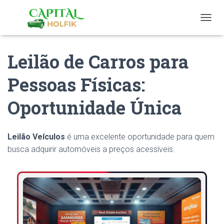
T
O
G
Leilão de Carros para
G
L
E
Pessoas Físicas:
N
A
Oportunidade Única
V
I
G
A
Leilão Veículos
é uma excelente oportunidade para quem
T
busca adquirir automóveis a preços acessíveis.
I
O
N