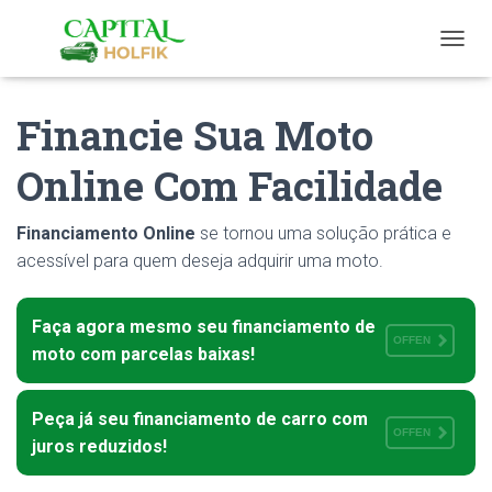
T
O
G
Financie Sua Moto
G
L
E
Online Com Facilidade
N
A
V
Financiamento Online
se tornou uma solução prática e
I
acessível para quem deseja adquirir uma moto.
G
A
T
Faça agora mesmo seu financiamento de
I
OFFEN
O
moto com parcelas baixas!
N
Peça já seu financiamento de carro com
OFFEN
juros reduzidos!