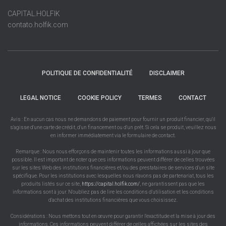
CAPITAL.HOLFIK
contato.holfik.com
POLITIQUE DE CONFIDENTIALITÉ
DISCLAIMER
LEGAL NOTICE
COOKIE POLICY
TERMES
CONTACT
Avis : En aucun cas nous ne demandons de paiement pour fournir un produit financier, qu'il
s'agisse d'une carte de crédit, d'un financement ou d'un prêt. Si cela se produit, veuillez nous
en informer immédiatement via le formulaire de contact.
Remarque : Nous nous efforçons de maintenir toutes les informations aussi à jour que
possible. Il est important de noter que ces informations peuvent différer de celles trouvées
sur les sites Web des institutions financières et/ou des prestataires de services d'un site
spécifique. Pour les institutions avec lesquelles nous n'avons pas de partenariat, tous les
produits listés sur ce site,
https://capital.holfik.com/
, ne garantissent pas que les
informations sont à jour. N'oubliez pas de lire les conditions d'utilisation et les conditions
d'achat des institutions financières que vous choisissez.
Considérations : Nous mettons tout en œuvre pour garantir l'exactitude et la mise à jour des
informations. Ces informations peuvent différer de celles affichées sur les sites des