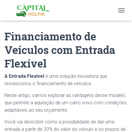
T
O
G
Financiamento de
G
L
E
Veículos com Entrada
N
A
Flexível
V
I
G
A Entrada Flexível
é uma solução inovadora que
A
T
revolucionou o financiamento de veículos.
I
O
Neste artigo, vamos explorar as vantagens desse modelo,
N
que permite a aquisição de um carro novo com condições
adaptáveis ao seu orçamento.
Você vai descobrir como a possibilidade de dar uma
entrada a partir de 20% do valor do veículo e os prazos de