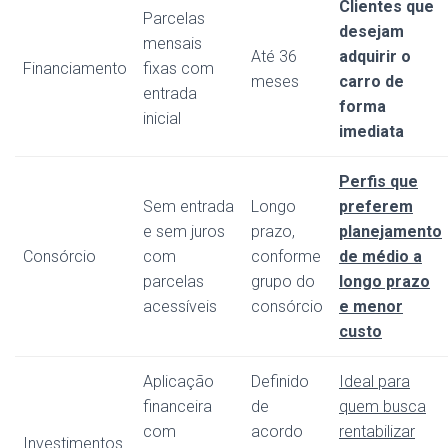
Clientes que
Parcelas
desejam
mensais
Até 36
adquirir o
Financiamento
fixas com
meses
carro de
entrada
forma
inicial
imediata
Perfis que
Sem entrada
Longo
preferem
e sem juros
prazo,
planejamento
Consórcio
com
conforme
de médio a
parcelas
grupo do
longo prazo
acessíveis
consórcio
e menor
custo
Aplicação
Definido
Ideal para
financeira
de
quem busca
com
acordo
rentabilizar
Investimentos