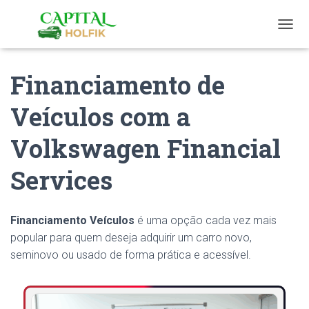
T
O
G
Financiamento de
G
L
E
Veículos com a
N
A
Volkswagen Financial
V
I
G
Services
A
T
I
O
Financiamento Veículos
é uma opção cada vez mais
N
popular para quem deseja adquirir um carro novo,
seminovo ou usado de forma prática e acessível.