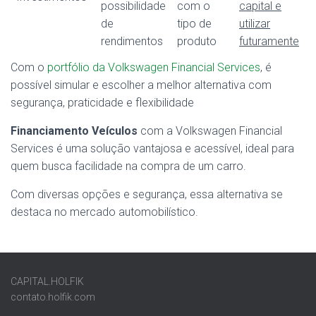
possibilidade
com o
capital e
de
tipo de
utilizar
rendimentos
produto
futuramente
Com o
portfólio da Volkswagen Financial Services
, é
possível simular e escolher a melhor alternativa com
segurança, praticidade e flexibilidade
Financiamento Veículos
com a Volkswagen Financial
Services é uma solução vantajosa e acessível, ideal para
quem busca facilidade na compra de um carro.
Com diversas opções e segurança, essa alternativa se
destaca no mercado automobilístico.
CAPITAL.HOLFIK
contato.holfik.com