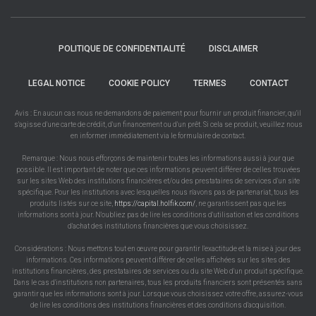
POLITIQUE DE CONFIDENTIALITÉ
DISCLAIMER
LEGAL NOTICE
COOKIE POLICY
TERMES
CONTACT
Avis : En aucun cas nous ne demandons de paiement pour fournir un produit financier, qu'il
s'agisse d'une carte de crédit, d'un financement ou d'un prêt. Si cela se produit, veuillez nous
en informer immédiatement via le formulaire de contact.
Remarque : Nous nous efforçons de maintenir toutes les informations aussi à jour que
possible. Il est important de noter que ces informations peuvent différer de celles trouvées
sur les sites Web des institutions financières et/ou des prestataires de services d'un site
spécifique. Pour les institutions avec lesquelles nous n'avons pas de partenariat, tous les
produits listés sur ce site,
https://capital.holfik.com/
, ne garantissent pas que les
informations sont à jour. N'oubliez pas de lire les conditions d'utilisation et les conditions
d'achat des institutions financières que vous choisissez.
Considérations : Nous mettons tout en œuvre pour garantir l'exactitude et la mise à jour des
informations. Ces informations peuvent différer de celles affichées sur les sites des
institutions financières, des prestataires de services ou du site Web d'un produit spécifique.
Dans le cas d'institutions non partenaires, tous les produits financiers sont présentés sans
garantir que les informations sont à jour. Lorsque vous choisissez votre offre, assurez-vous
de lire les conditions des institutions financières et des conditions d'acquisition.