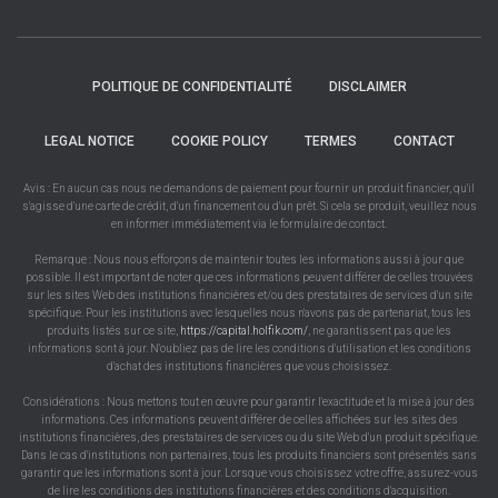
POLITIQUE DE CONFIDENTIALITÉ
DISCLAIMER
LEGAL NOTICE
COOKIE POLICY
TERMES
CONTACT
Avis : En aucun cas nous ne demandons de paiement pour fournir un produit financier, qu'il
s'agisse d'une carte de crédit, d'un financement ou d'un prêt. Si cela se produit, veuillez nous
en informer immédiatement via le formulaire de contact.
Remarque : Nous nous efforçons de maintenir toutes les informations aussi à jour que
possible. Il est important de noter que ces informations peuvent différer de celles trouvées
sur les sites Web des institutions financières et/ou des prestataires de services d'un site
spécifique. Pour les institutions avec lesquelles nous n'avons pas de partenariat, tous les
produits listés sur ce site,
https://capital.holfik.com/
, ne garantissent pas que les
informations sont à jour. N'oubliez pas de lire les conditions d'utilisation et les conditions
d'achat des institutions financières que vous choisissez.
Considérations : Nous mettons tout en œuvre pour garantir l'exactitude et la mise à jour des
informations. Ces informations peuvent différer de celles affichées sur les sites des
institutions financières, des prestataires de services ou du site Web d'un produit spécifique.
Dans le cas d'institutions non partenaires, tous les produits financiers sont présentés sans
garantir que les informations sont à jour. Lorsque vous choisissez votre offre, assurez-vous
de lire les conditions des institutions financières et des conditions d'acquisition.