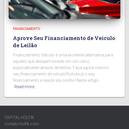
FINANCIAMENTO
Aprove Seu Financiamento de Veículo
de Leilão
Financiamento Veículo é uma excelente alternativa para
aqueles que desejam investir em um carro,
especialmente através de leilões. Faça agora mesmo
seu financiamento de veículo!Solicite já o seu
financiamento e realize seu sonho! Neste artigo,
Read more…
CAPITAL.HOLFIK
contato.holfik.com