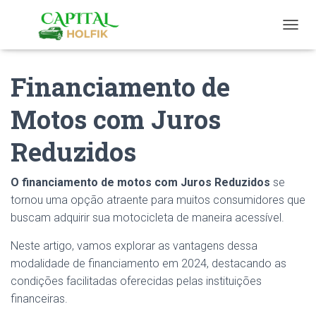
T
O
G
Financiamento de
G
L
E
Motos com Juros
N
A
Reduzidos
V
I
G
O financiamento de motos com Juros Reduzidos
se
A
T
tornou uma opção atraente para muitos consumidores que
I
buscam adquirir sua motocicleta de maneira acessível.
O
N
Neste artigo, vamos explorar as vantagens dessa
modalidade de financiamento em 2024, destacando as
condições facilitadas oferecidas pelas instituições
financeiras.