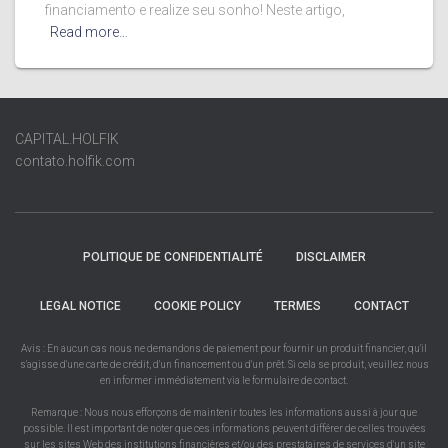
financiamento e realize seu sonho! Neste artigo,
Read more…
CAPITAL.HOLFIK
contato.holfik.com
POLITIQUE DE CONFIDENTIALITÉ
DISCLAIMER
LEGAL NOTICE
COOKIE POLICY
TERMES
CONTACT
Avis : En aucun cas nous ne demandons de paiement pour fournir un produit financier, qu'il
s'agisse d'une carte de crédit, d'un financement ou d'un prêt. Si cela se produit, veuillez nous
en informer immédiatement via le formulaire de contact.
Remarque : Nous nous efforçons de maintenir toutes les informations aussi à jour que
possible. Il est important de noter que ces informations peuvent différer de celles trouvées
sur les sites Web des institutions financières et/ou des prestataires de services d'un site