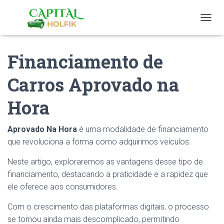
T
O
G
Financiamento de
G
L
E
Carros Aprovado na
N
A
Hora
V
I
G
Aprovado Na Hora
é uma modalidade de financiamento
A
T
que revoluciona a forma como adquirimos veículos.
I
O
Neste artigo, exploraremos as vantagens desse tipo de
N
financiamento, destacando a praticidade e a rapidez que
ele oferece aos consumidores.
Com o crescimento das plataformas digitais, o processo
se tornou ainda mais descomplicado, permitindo